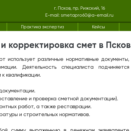
г. Псков, пр. Рижский, 16
E-mail: smetapro60@a-email.ru
Практика экспертиз
Кейсы
 и корректировка смет в Пско
рт использует различные нормативные документы,
ации. Деятельность специалиста подчиняется
 к квалификации.
 документации.
оставление и проверка сметной документации).
монтных работ, а также реставрации.
ратуры и строительных нормативов.
бой сумму, выраженную в денежном эквиваленте