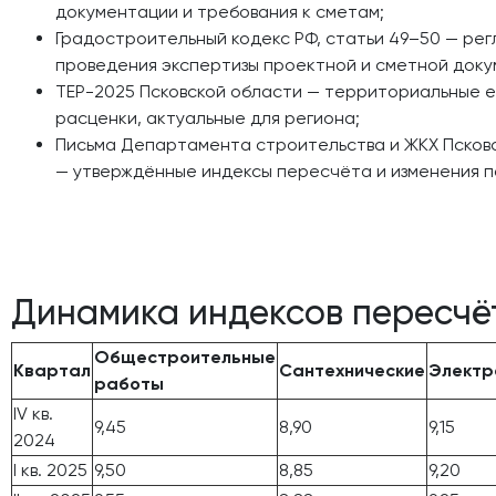
документации и требования к сметам;
Градостроительный кодекс РФ, статьи 49–50 — ре
проведения экспертизы проектной и сметной доку
ТЕР-2025 Псковской области — территориальные 
расценки, актуальные для региона;
Письма Департамента строительства и ЖКХ Псков
— утверждённые индексы пересчёта и изменения п
Динамика индексов пересчё
Общестроительные
Квартал
Сантехнические
Электр
работы
IV кв.
9,45
8,90
9,15
2024
I кв. 2025
9,50
8,85
9,20