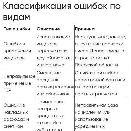
Классификация ошибок по
видам
Тип ошибки
Описание
Причина
Использование
Неактуальные данные,
Ошибки в
индексов
отсутствие проверки
применении
пересчёта за
писем Департамента
индексов
другой квартал
строительства
или региона
Псковской области
Смешение
Ошибки при выборе
Неправильное
расценок
нормативной базы или
применение
разных регионов
автоматизации
ТЕР
или сборников
сметных расчётов
Применение
Ошибки в
Неправильная база
неверных
накладных
начисления или
процентных
расходах и
использование
ставок без
сметной
усреднённых
учёта типа