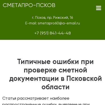
СМЕТАПРО-ПСКОВ
г. Псков, пр. Рижский, 16
E-mail: smetapro60@a-email.ru
+7 (951) 841-44-48
Типичные ошибки при
проверке сметной
документации в Псковской
области
Статья рассматривает наиболее
распространённые ошибки, выявляемые при